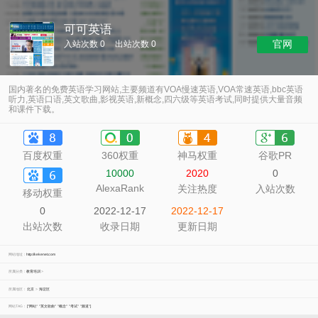
可可英语
官网
入站次数 0
出站次数 0
国内著名的免费英语学习网站,主要频道有VOA慢速英语,VOA常速英语,bbc英语
听力,英语口语,英文歌曲,影视英语,新概念,四六级等英语考试,同时提供大量音频
和课件下载。
百度权重
360权重
神马权重
谷歌PR
10000
2020
0
AlexaRank
关注热度
入站次数
移动权重
0
2022-12-17
2022-12-17
出站次数
收录日期
更新日期
网站地址：
http://kekenet.com
所属分类：
教育培训
>
所属地区：
北京
>
海淀区
网站TAG：
["网站"
"英文歌曲"
"概念"
"考试"
"频道"]