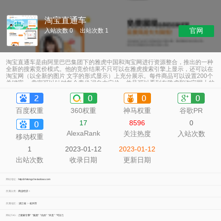
淘宝直通车
官网
入站次数 0
出站次数 1
淘宝直通车是由阿里巴巴集团下的雅虎中国和淘宝网进行资源整合，推出的一种
全新的搜索竞价模式。他的竞价结果不只可以在雅虎搜索引擎上显示，还可以在
淘宝网（以全新的图片 文字的形式显示）上充分展示。每件商品可以设置200个
关键字， 卖家可以针对每个竞价词自由定价，并且可以看到在雅虎和淘宝网上的
排名位置，
百度权重
360权重
神马权重
谷歌PR
17
8596
0
AlexaRank
关注热度
入站次数
移动权重
1
2023-01-12
2023-01-12
出站次数
收录日期
更新日期
网站地址：
http://zhitongche.taobao.com
所属分类：
商业经济
>
所属地区：
浙江省
>
杭州市
网站TAG：
["搜索引擎"
"集团"
"出的"
"并且"
"可以"]