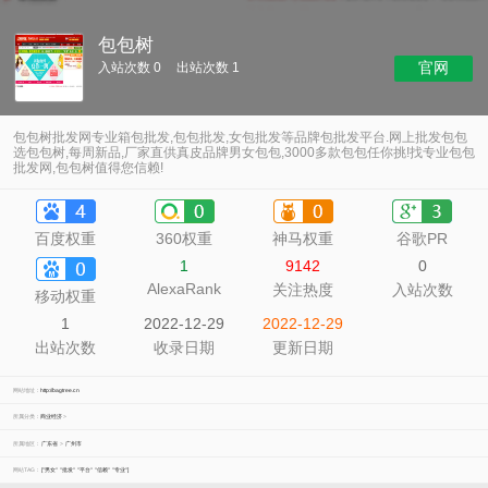
包包树
官网
入站次数 0
出站次数 1
包包树批发网专业箱包批发,包包批发,女包批发等品牌包批发平台.网上批发包包
选包包树,每周新品,厂家直供真皮品牌男女包包,3000多款包包任你挑!找专业包包
批发网,包包树值得您信赖!
百度权重
360权重
神马权重
谷歌PR
1
9142
0
AlexaRank
关注热度
入站次数
移动权重
1
2022-12-29
2022-12-29
出站次数
收录日期
更新日期
网站地址：
http://bagtree.cn
所属分类：
商业经济
>
所属地区：
广东省
>
广州市
网站TAG：
["男女"
"批发"
"平台"
"信赖"
"专业"]