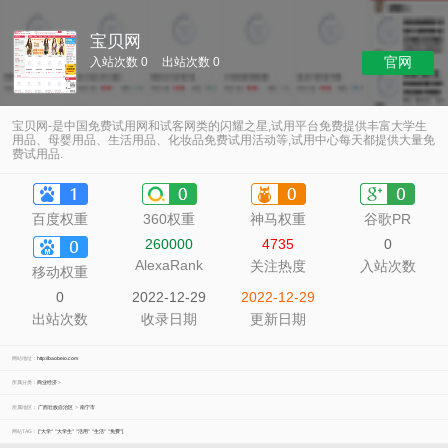
宝贝网
官网
入站次数 0
出站次数 0
宝贝网-是中国免费试用网和试客网类的闪耀之星,试用平台免费提供丰富大学生
用品、母婴用品、生活用品、化妆品免费试用活动等,试用中心每天都提供大量免
费试用品.
百度权重
360权重
神马权重
谷歌PR
260000
4735
0
AlexaRank
关注热度
入站次数
移动权重
0
2022-12-29
2022-12-29
出站次数
收录日期
更新日期
网站地址：
http://baobeio.com
所属分类：
商业经济
>
所属地区：
广西壮族自治区
>
南宁市
网站TAG：
["大学"
"大学生"
"活用"
"生活"
"免费"]